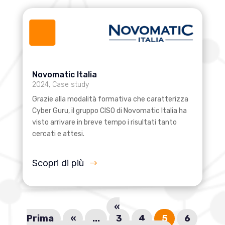
Novomatic Italia
2024
,
Case study
Grazie alla modalità formativa che caratterizza
Cyber Guru, il gruppo CISO di Novomatic Italia ha
visto arrivare in breve tempo i risultati tanto
cercati e attesi.
Scopri di più
«
Prima
«
...
3
4
5
6