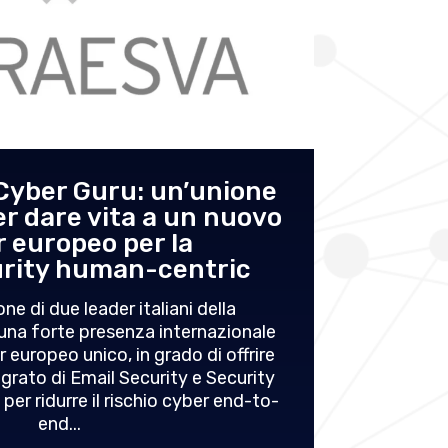
 Cyber Guru: un’unione
Cy
er dare vita a un nuovo
e
r europeo per la
l’a
rity human-centric
e di due leader italiani della
Un’ope
una forte presenza internazionale
formazion
r europeo unico, in grado di offrire
Cyber Gu
grato di Email Security e Security
Awareness
er ridurre il rischio cyber end-to-
Mantra, l
end...