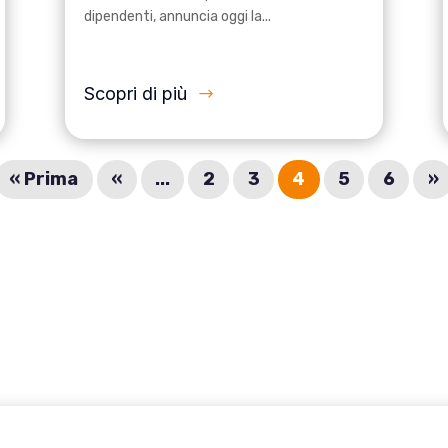
dipendenti, annuncia oggi la...
Scopri di più
« Prima
«
...
2
3
4
5
6
»