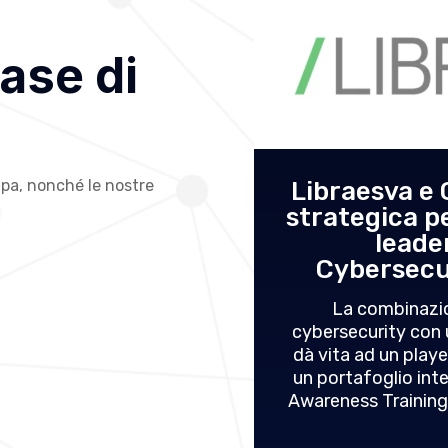
ase di
mpa, nonché le nostre
Cyber Guru
Libraesva e
one strategica e
strategica p
er, nuovo leader
leade
cybersecurity
Cybersecu
ico vendor europeo che
La combinazion
sata su AI e privacy by
cybersecurity con 
lla consapevolezza della
dà vita ad un playe
lo Frizzi nominato CEO;
un portafoglio inte
siglio di amministrazione
Awareness Training p
sor...