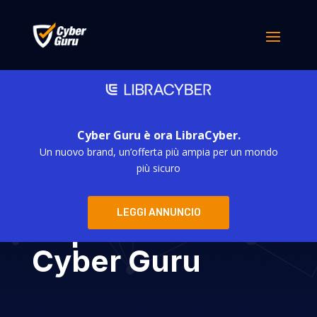
Cyber Guru è ora LibraCyber.
Un nuovo brand, un’offerta più ampia per un mondo
Riverside
più sicuro
Acceleration
LEGGI ANNUNCIO
Capital investe in
Cyber Guru