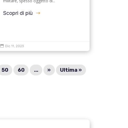
militare, spesso oggetto di...
Scopri di più

Dic 11, 2023
50
60
...
»
Ultima »