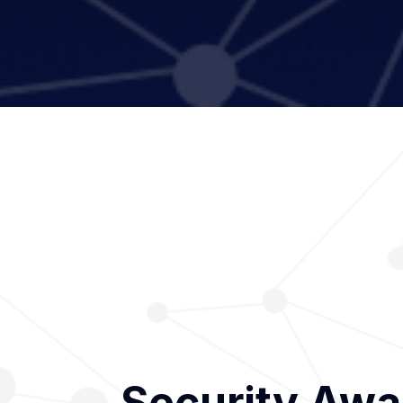
Security A
Security Aw