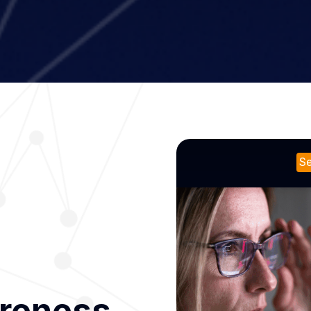
wareness
Se
areness