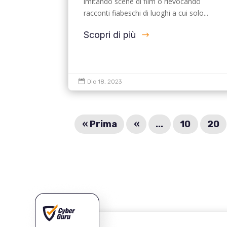
imitando scene di film o rievocando
racconti fiabeschi di luoghi a cui solo...
Scopri di più

Dic 18, 2023
« Prima
«
...
10
20