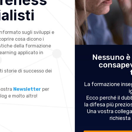
alisti
nformato sugli sviluppi e
scoprire cosa dicono i
istiche della formazione
Learning applicato in
canza: come
Nessuno è i
oteggersi (guida
consapev
i storie di successo dei
6)
o in cui abbassiamo la
La formazione inse
 nostra
Newsletter
per
da anni. C'è una statistica
i
blog e molto altro!
pliant delle agenzie di
Ecco perché il dubb
ezzo del volo: oltre 4,3
la difesa più prezi
 vittime di una truffa o...
Una vostra collega
richiesta