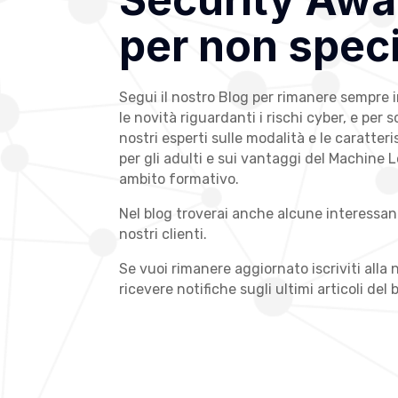
per non speci
Segui il nostro Blog per rimanere sempre i
le novità riguardanti i rischi cyber, e per 
nostri esperti sulle modalità e le caratter
per gli adulti e sui vantaggi del Machine 
no e come
Truffe in va
ambito formativo.
iche online
riconoscerle e pr
Nel blog troverai anche alcune interessant
202
Valentino fosse
nostri clienti.
regole per non
Le vacanze sono il moment
Se vuoi rimanere aggiornato iscriviti alla
are le truffe
guardia. I truffatori lo sanno 
ricevere notifiche sugli ultimi articoli del 
14 febbraio si
che dovrebbe finire nei dé
i inguaribili
viaggio, subito sotto il pr
milioni di italiani sono stati
SCOPRI DI PIÙ