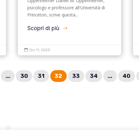
Oppenheimer Daniel M. Oppenheimer,
psicologo e professore all'Università di
Princeton, scrive questa...
Scopri di più

Dic 11, 2023
...
30
31
32
33
34
...
40