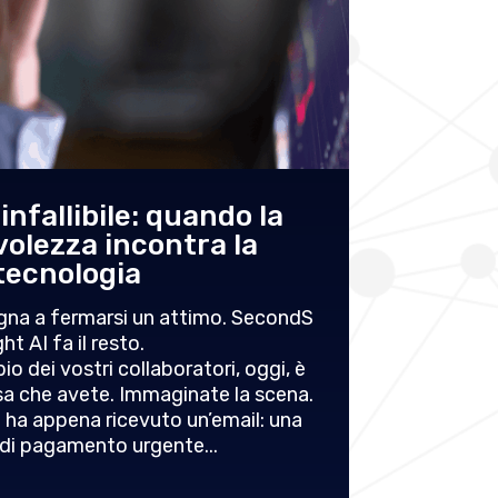
nfallibile: quando la
Il caso
olezza incontra la
qua
tecnologia
divent
gna a fermarsi un attimo. SecondS
ght AI fa il resto.
Per de
io dei vostri collaboratori, oggi, è
funzione p
osa che avete. Immaginate la scena.
avvoc
 ha appena ricevuto un’email: una
interpret
 di pagamento urgente...
ricos