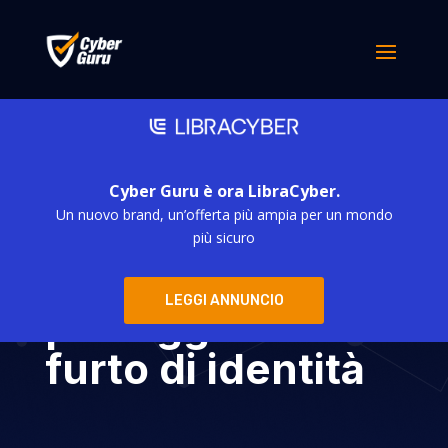
Cyber Guru è ora LibraCyber.
Un nuovo brand, un’offerta più ampia per un mondo
Autenticazione a
più sicuro
più fattori: per
LEGGI ANNUNCIO
proteggersi dal
furto di identità