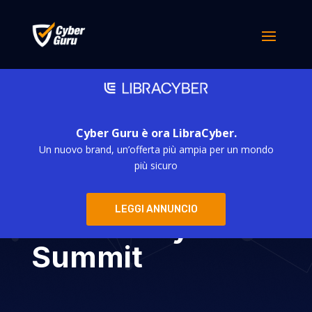
Cyber Guru è ora LibraCyber.
Un nuovo brand, un’offerta più ampia per un mondo
Cyber Guru
più sicuro
torna a ItaliaSec:
LEGGI ANNUNCIO
IT Security
Summit