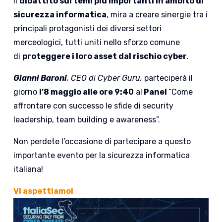
il
dibattito sui temi più importanti in ambito di
sicurezza informatica
, mira a creare sinergie tra i
principali protagonisti dei diversi settori
merceologici, tutti uniti nello sforzo comune
di
proteggere i loro asset dal rischio cyber
.
Gianni Baroni
, CEO di Cyber Guru,
parteciperà il
giorno
l’8 maggio alle ore 9:40
al
Panel
“Come
affrontare con successo le sfide di security
leadership, team building e awareness”.
Non perdete l’occasione di partecipare a questo
importante evento per la sicurezza informatica
italiana!
Vi aspettiamo!