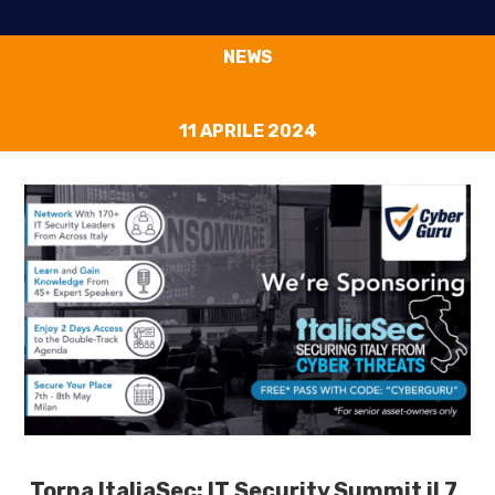
NEWS
11 APRILE 2024
Torna ItaliaSec: IT Security Summit
il
7