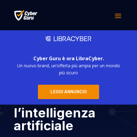
Cyber Guru è ora LibraCyber.
Un nuovo brand, un’offerta più ampia per un mondo
AI Act, Europa
più sicuro
prima al mondo a
LEGGI ANNUNCIO
normare
l’intelligenza
artificiale