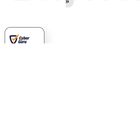
»
Vuoi saperne di
più?
CONTATTACI