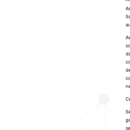
An
So
au
A
s
d
co
de
co
n
C
S
go
se