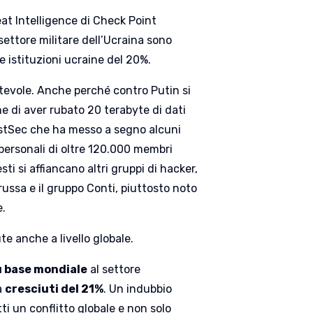
eat Intelligence di Check Point
settore militare dell’Ucraina sono
le istituzioni ucraine del 20%.
otevole. Anche perché contro Putin si
e di aver rubato 20 terabyte di dati
ostSec che ha messo a segno alcuni
 personali di oltre 120.000 membri
sti si affiancano altri gruppi di hacker,
 russa e il gruppo Conti, piuttosto noto
e.
e anche a livello globale.
u base mondiale
al settore
ià
cresciuti del 21%
. Un indubbio
tti un conflitto globale e non solo