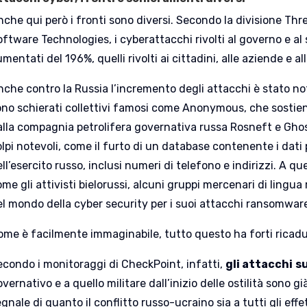
che qui però i fronti sono diversi. Secondo la divisione Thr
ftware Technologies, i cyberattacchi rivolti al governo e al 
mentati del 196%, quelli rivolti ai cittadini, alle aziende e al
nche contro la Russia l’incremento degli attacchi è stato n
ono schierati collettivi famosi come Anonymous, che sostien
alla compagnia petrolifera governativa russa Rosneft e Gh
lpi notevoli, come il furto di un database contenente i dati
ll’esercito russo, inclusi numeri di telefono e indirizzi. A que
me gli attivisti bielorussi, alcuni gruppi mercenari di lingua
el mondo della cyber security per i suoi attacchi ransomwar
ome è facilmente immaginabile, tutto questo ha forti ricadut
econdo i monitoraggi di CheckPoint, infatti,
gli attacchi
s
vernativo e a quello militare dall’inizio delle ostilità sono g
gnale di quanto il conflitto russo-ucraino sia a tutti gli effe