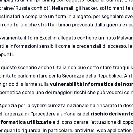
raine/Russia conflict”. Nella mail, gli hacker, sotto mentite s
stinatari a compilare un form in allegato, per segnalare even
rreno fertile che sfrutta i timori provocati dalla guerra e i
vviamente il form Excel in allegato contiene un noto Malwar
ti e informazioni sensibili come le credenziali di accesso, le
ppunti.
 questo scenario anche l’Italia non può certo stare tranquill
omitato parlamentare per la Sicurezza della Repubblica, An
 grido di allarme sulla
vulnerabilità informatica del nos
ibernetica come uno dei maggiori rischi che può vederci coin
’Agenzia per la cybersicurezza nazionale ha rincarato la dos
ell’urgenza di “procedere a un’analisi del
rischio derivante
nformatica utilizzate
e di considerare l’attuazione di opp
r quanto riguarda, in particolare: antivirus, web application 