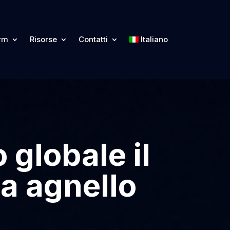
orm
Risorse
Contatti
Italiano
 globale il
da agnello