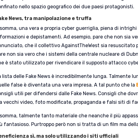
nfinato nello spazio geografico dei due paesi protagonisti.
ake News, tra manipolazione e truffa
somma, una vera e propria cyber guerriglia, piena di intrighi
nformazioni e depistamenti. Ad esempio, pare che non sia ve
nnunciato, che il collettivo AgainstTheWest sia resuscitato
re non sia vero che i sistemi della centrale nucleare di Dubna 
he è stato utilizzato per rivendicare il supposto attacco cy
a lista delle Fake News è incredibilmente lunga. Talmente lu
uelle false è diventata una vera impresa. A tal punto che la
nsigli utili per difendersi dalle Fake News. Consigli che dovre
a vecchi video, foto modificate, propaganda e falsi siti di f
nsomma, talmente tanto materiale che neanche il più appassi
ù fantasioso. Purtroppo però non si tratta di un film ma dell
eneficienza sì, ma solo utilizzando i siti ufficiali