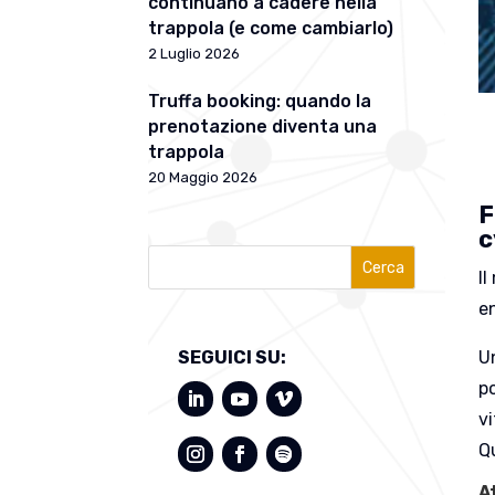
continuano a cadere nella
trappola (e come cambiarlo)
2 Luglio 2026
Truffa booking: quando la
prenotazione diventa una
trappola
20 Maggio 2026
F
c
Cerca
I
e
U
SEGUICI SU:
po
vi
Q
A