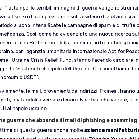
l frattempo, le terribili immagini di guerra vengono strumen
va sul senso di compassione e sul desiderio di aiutare i civili
eriodo si sono intensificate le campagne di spam e di truffe
eneficenza. Così, come ha evidenziato una nuova ricerca sul
esentata da Bitdefender labs, i criminali informatici spaccia
raino, per l’agenzia umanitaria internazionale Act for Peace 
ome l’Ukraine Crisis Relief Fund, stanno facendo circolare 
ggetto “Sostenete il popolo dell’Ucraina. Ora accettiamo dona
thereum e USDT”.
viamente, le mail, provenienti da indirizzi IP cinesi, hanno u
enti, invitandoli a versare denaro. Niente a che vedere, dun
uti al popolo ucraino.
na guerra che abbonda di mail di phishing e spamming
ittime di questa guerra anche molte
aziende manifatturi
ampagna di mail phishing con oggetto “Supplier Survey: Effe