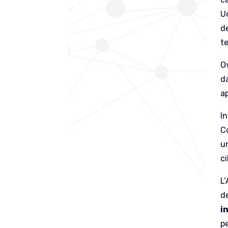
Uc
de
te
O
da
a
In
C
un
c
L
d
i
pe