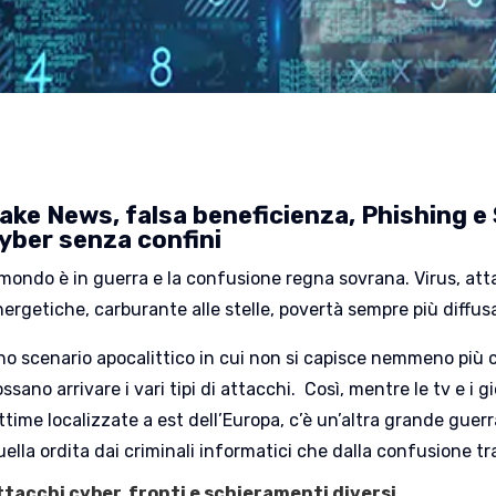
ake News, falsa beneficienza, Phishing 
yber senza confini
l mondo è in guerra e la confusione regna sovrana. Virus, att
nergetiche, carburante alle stelle, povertà sempre più diffus
no scenario apocalittico in cui non si capisce nemmeno più c
ssano arrivare i vari tipi di attacchi. Così, mentre le tv e i g
ttime localizzate a est dell’Europa, c’è un’altra grande guer
uella ordita dai criminali informatici che dalla confusione
ttacchi cyber, fronti e schieramenti diversi