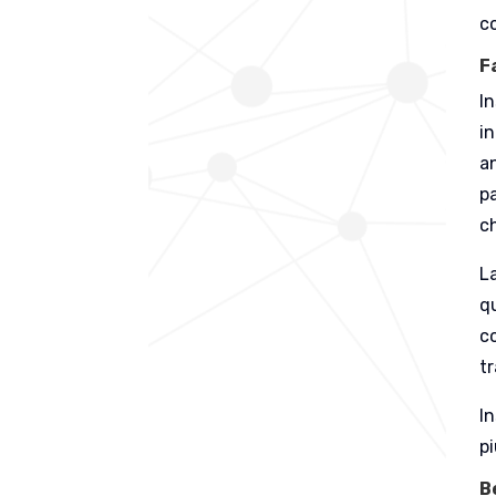
co
F
In
i
a
pa
c
L
q
co
tr
I
pi
B