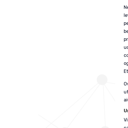
Ne
le
p
b
pr
uc
c
o
E
Ov
ut
ai
U
V
c