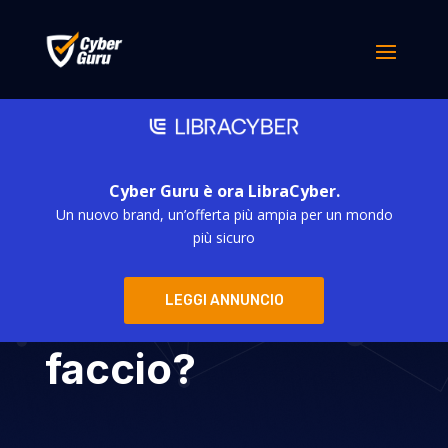
Cyber Guru è ora LibraCyber.
Un nuovo brand, un’offerta più ampia per un mondo
Sono stato
più sicuro
truffato, e
LEGGI ANNUNCIO
adesso che
faccio?