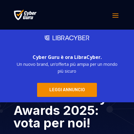
Cyber Guru è ora LibraCyber.
Un nuovo brand, un’offerta più ampia per un mondo
Cyber Guru
più sicuro
candidata agli
LEGGI ANNUNCIO
Italian Security
Awards 2025:
vota per noi!