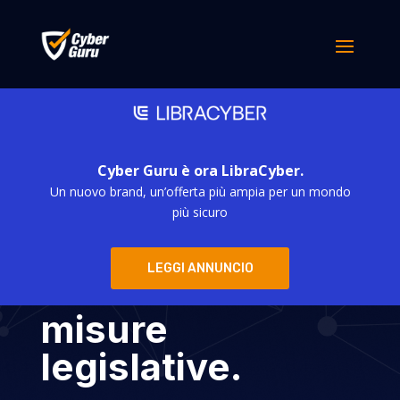
Cyber Guru è ora LibraCyber.
Un nuovo brand, un’offerta più ampia per un mondo
Cybersicurezza:
più sicuro
in Italia si
LEGGI ANNUNCIO
rafforzano le
misure
legislative.