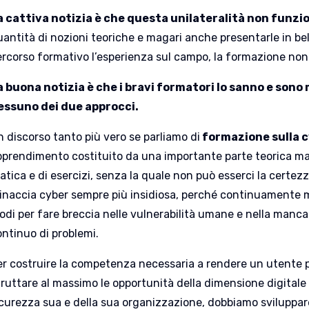
a cattiva notizia è che questa unilateralità non funzi
uantità di nozioni teoriche e magari anche presentarle in be
ercorso formativo l’esperienza sul campo, la formazione non 
a buona notizia è che i bravi formatori lo sanno e sono
essuno dei due approcci.
n discorso tanto più vero se parliamo di
formazione sulla c
pprendimento costituito da una importante parte teorica m
atica e di esercizi, senza la quale non può esserci la certezz
inaccia cyber sempre più insidiosa, perché continuamente 
di per fare breccia nelle vulnerabilità umane e nella mancan
ontinuo di problemi.
er costruire la competenza necessaria a rendere un utente
ruttare al massimo le opportunità della dimensione digitale 
icurezza sua e della sua organizzazione, dobbiamo sviluppare