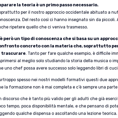
mparare la teoria è un primo passo necessario.
prattutto per il nostro approccio occidentale abituato a nut
noscenza. Del resto così ci hanno insegnato sin da piccoli. 
nche ripetere quello che ci veniva trasmesso.
’è però un tipo di conoscenza che si basa su un approccio
onfronto concreto con la materia che, soprattutto per
i trascurare
. Tanto per fare qualche esempio, è difficile 
sprimersi al meglio solo studiando la storia della musica o 
he uno chef possa avere successo solo leggendo libri di cuci
urtroppo spesso nei nostri modelli formativi questi due app
he la formazione non è mai completa e c’è sempre una part
n discorso che è tanto più valido per gli adulti che già ese
oco tempo, poca disponibilità mentale, e che pensano di pot
eggendo qualche dispensa o ascoltando una lezione teorica.