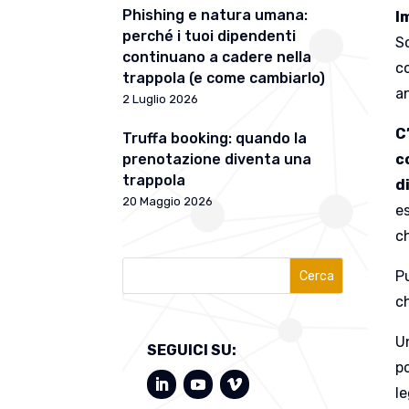
Phishing e natura umana:
I
perché i tuoi dipendenti
So
continuano a cadere nella
co
trappola (e come cambiarlo)
a
2 Luglio 2026
C
Truffa booking: quando la
prenotazione diventa una
c
trappola
d
20 Maggio 2026
e
c
P
Cerca
c
U
SEGUICI SU:
p
l