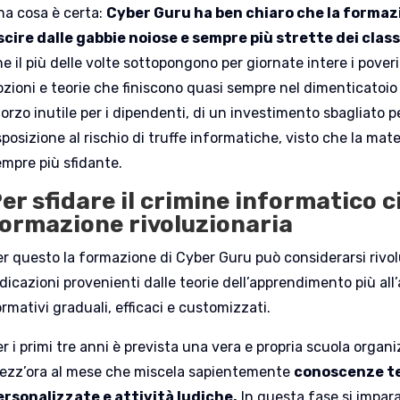
na cosa è certa:
Cyber Guru ha ben chiaro che la formaz
scire dalle gabbie noiose e sempre più strette dei class
e il più delle volte sottopongono per giornate intere i pove
zioni e teorie che finiscono quasi sempre nel dimenticatoio 
orzo inutile per i dipendenti, di un investimento sbagliato 
posizione al rischio di truffe informatiche, visto che la mat
empre più sfidante.
er sfidare il crimine informatico c
ormazione rivoluzionaria
er questo la formazione di Cyber Guru può considerarsi rivol
dicazioni provenienti dalle teorie dell’apprendimento più all
rmativi graduali, efficaci e customizzati.
r i primi tre anni è prevista una vera e propria scuola orga
ezz’ora al mese che miscela sapientemente
conoscenze te
ersonalizzate e attività ludiche.
In questa fase si impara