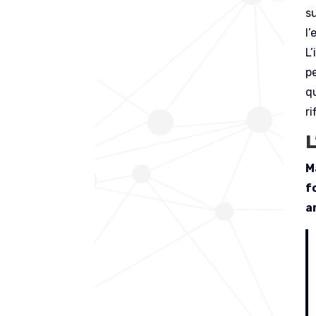
su
l’
L
pe
q
ri
L
M
f
a