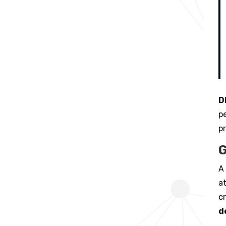
D
p
p
G
A
at
c
d