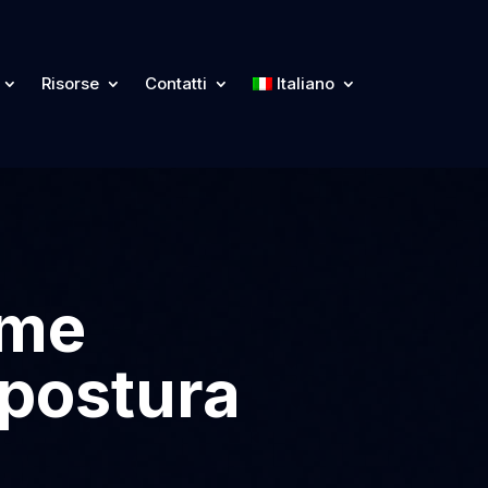
Risorse
Contatti
Italiano
ome
 postura