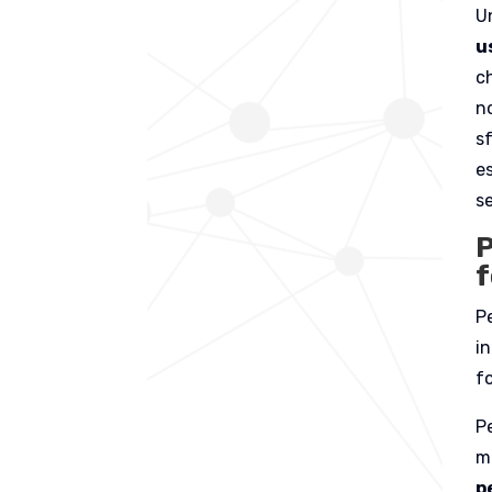
U
u
ch
no
sf
es
s
P
f
P
in
fo
Pe
m
p