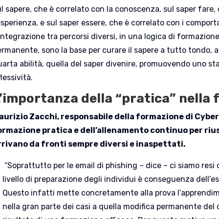
l sapere, che è correlato con la conoscenza, sul saper fare, 
esperienza, e sul saper essere, che è correlato con i compor
’integrazione tra percorsi diversi, in una logica di formazi
rmanente, sono la base per curare il sapere a tutto tondo, av
uarta abilità, quella del saper divenire, promuovendo uno st
flessività.
’importanza della “pratica” nella
aurizio Zacchi, responsabile della formazione di Cyber
ormazione pratica e dell’allenamento continuo per rius
rrivano da fronti sempre diversi e inaspettati.
“Soprattutto per le email di phishing – dice – ci siamo res
livello di preparazione degli individui è conseguenza dell’e
Questo infatti mette concretamente alla prova l’apprendim
nella gran parte dei casi a quella modifica permanente de