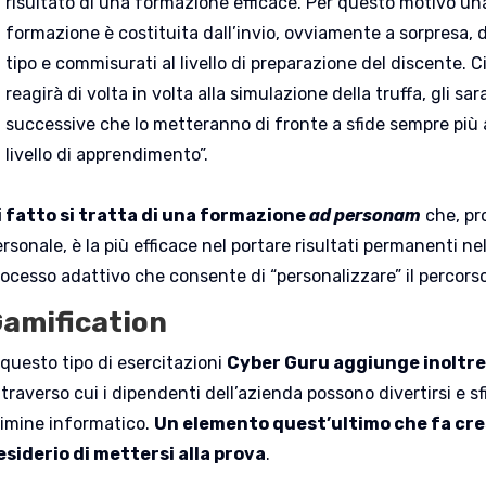
risultato di una formazione efficace. Per questo motivo un
formazione è costituita dall’invio, ovviamente a sorpresa, d
tipo e commisurati al livello di preparazione del discente.
reagirà di volta in volta alla simulazione della truffa, gli s
successive che lo metteranno di fronte a sfide sempre più
livello di apprendimento”.
i fatto si tratta di una formazione
ad personam
che, pr
ersonale, è la più efficace nel portare risultati permanenti 
rocesso adattivo che consente di “personalizzare” il percors
amification
 questo tipo di esercitazioni
Cyber Guru aggiunge inoltre 
traverso cui i dipendenti dell’azienda possono divertirsi e sf
rimine informatico.
Un elemento quest’ultimo che fa cres
esiderio di mettersi alla prova
.