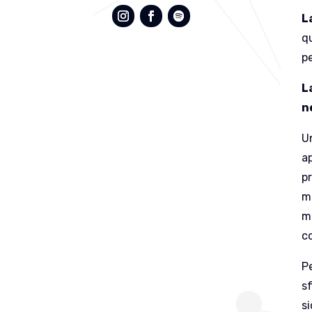
L
q
p
L
n
U
a
pr
m
mo
c
P
sf
s