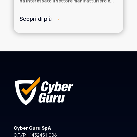
ha interessato il settore manifatturiero e...
Scopri di più
Cyber Guru SpA
C.F./P.I. 14324511006