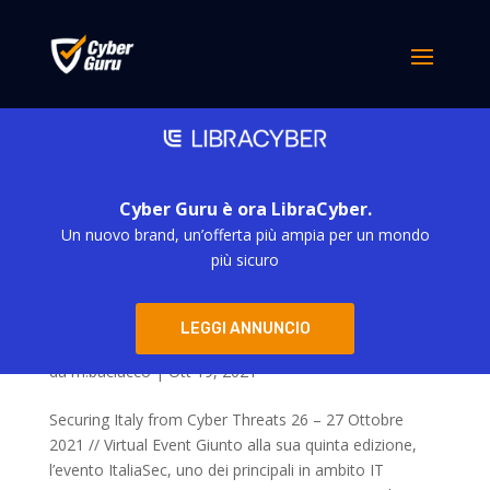
Cyber Guru è ora LibraCyber.
Un nuovo brand, un’offerta più ampia per un mondo
più sicuro
LEGGI ANNUNCIO
Cyber Guru partecipa all’evento ItaliaSec: IT
Security Conference
da
m.baciucco
|
Ott 19, 2021
Securing Italy from Cyber Threats 26 – 27 Ottobre
2021 // Virtual Event Giunto alla sua quinta edizione,
l’evento ItaliaSec, uno dei principali in ambito IT