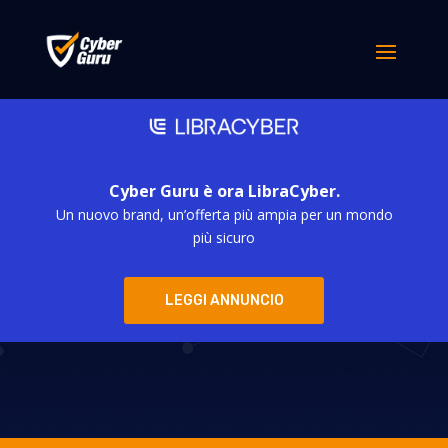
Cyber Guru è ora LibraCyber.
Un nuovo brand, un’offerta più ampia per un mondo
Sicurezza ICT
più sicuro
Phygital Edition –
LEGGI ANNUNCIO
7 ottobre