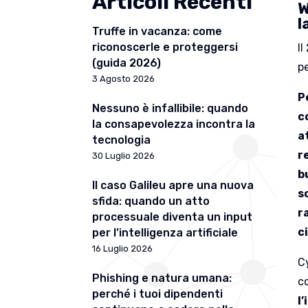
Articoli Recenti
W
l
Truffe in vacanza: come
riconoscerle e proteggersi
Il
(guida 2026)
p
3 Agosto 2026
P
Nessuno è infallibile: quando
c
la consapevolezza incontra la
a
tecnologia
r
30 Luglio 2026
b
Il caso Galileu apre una nuova
s
sfida: quando un atto
r
processuale diventa un input
c
per l’intelligenza artificiale
16 Luglio 2026
Cy
Phishing e natura umana:
c
perché i tuoi dipendenti
l