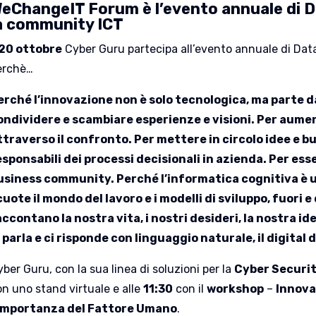
eChangeIT Forum è l’evento annuale di D
a community ICT
20 ottobre
Cyber Guru partecipa all’evento annuale di Dat
erchè…
erché l’innovazione non è solo tecnologica, ma parte da
ondividere e scambiare esperienze e visioni. Per aume
ttraverso il confronto. Per mettere in circolo idee e bu
esponsabili dei processi decisionali in azienda. Per ess
usiness community. Perché l’informatica cognitiva è
cuote il mondo del lavoro e i modelli di sviluppo, fuori e
accontano la nostra vita, i nostri desideri, la nostra 
i parla e ci risponde con linguaggio naturale, il digital d
ber Guru, con la sua linea di soluzioni per la
Cyber Securi
on uno stand virtuale e alle
11:30
con il
workshop
–
Innova
’importanza del Fattore Umano
.