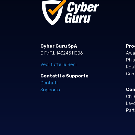
Cyber Guru SpA
Pro
C.F./P.I. 14324511006
Awa
Phis
Vedi tutte le Sedi
Rea
Comp
Contatti e Supporto
Contatti
Co
Supporto
Chi 
Lavo
Part