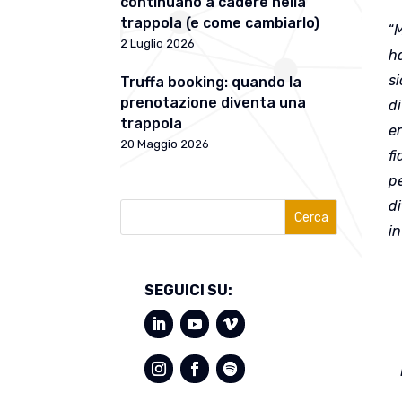
continuano a cadere nella
trappola (e come cambiarlo)
“
M
2 Luglio 2026
ha
si
Truffa booking: quando la
prenotazione diventa una
di
trappola
er
20 Maggio 2026
f
pe
di
Cerca
in
SEGUICI SU: