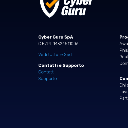
Cyber Guru SpA
Pro
C.F./P.I. 14324511006
Awa
Phis
Vedi tutte le Sedi
Rea
Comp
Contatti e Supporto
Contatti
Co
Supporto
Chi 
Lavo
Part