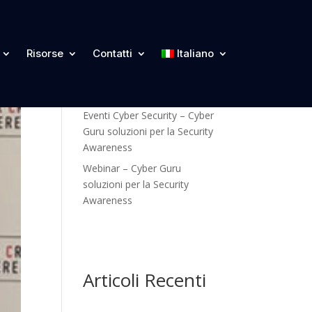
Categorie
Risorse
Contatti
Italiano
Blog
Eventi Cyber Security – Cyber
Guru soluzioni per la Security
Awareness
Webinar – Cyber Guru
soluzioni per la Security
Awareness
Articoli Recenti