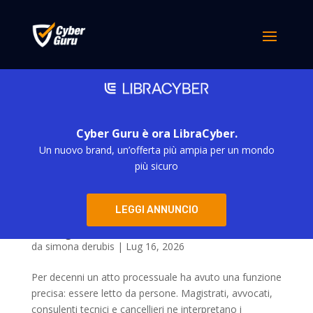
Cyber Guru è ora LibraCyber.
Un nuovo brand, un’offerta più ampia per un mondo
più sicuro
Il caso Galileu apre una nuova sfida: quando un
LEGGI ANNUNCIO
atto processuale diventa un input per
l’intelligenza artificiale
da
simona derubis
|
Lug 16, 2026
Per decenni un atto processuale ha avuto una funzione
precisa: essere letto da persone. Magistrati, avvocati,
consulenti tecnici e cancellieri ne interpretano i