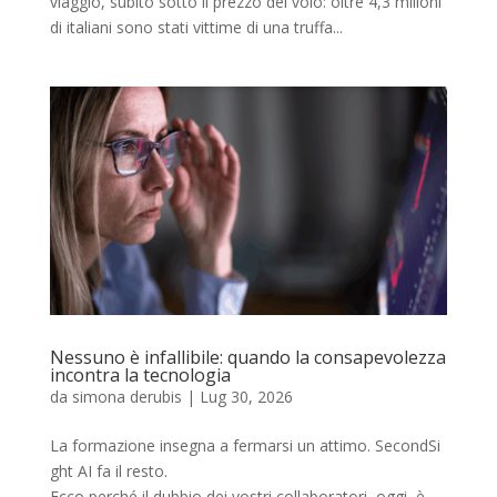
viaggio, subito sotto il prezzo del volo: oltre 4,3 milioni
di italiani sono stati vittime di una truffa...
Nessuno è infallibile: quando la consapevolezza
incontra la tecnologia
da
simona derubis
|
Lug 30, 2026
La formazione insegna a fermarsi un attimo. SecondSi
ght AI fa il resto.
Ecco perché il dubbio dei vostri collaboratori, oggi, è