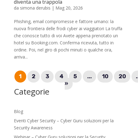
diventa una trappola
da
simona derubis
|
Mag 20, 2026
Phishing, email compromesse e fattore umano: la
nuova frontiera delle frodi cyber ai viaggiatori La truffa
che conosce tutto di voi Avete appena prenotato un
hotel su Booking.com. Conferma ricevuta, tutto in
ordine. Poi, nel giro di pochi minuti o qualche ora,
arriva...
1
2
3
4
5
...
10
20
.
»
Categorie
Blog
Eventi Cyber Security – Cyber Guru soluzioni per la
Security Awareness
Webinar – Cyber Guru soluzioni per la Security