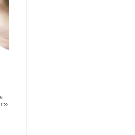
al
 sito