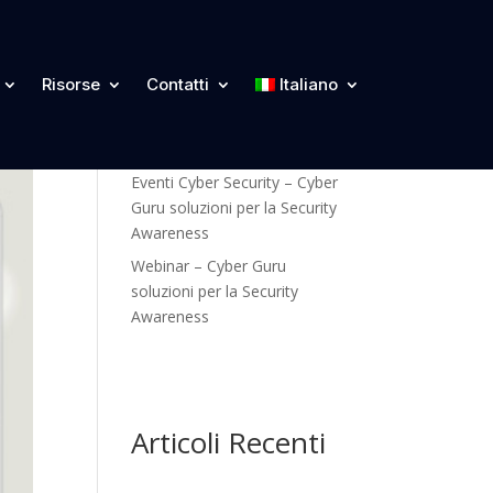
Categorie
Risorse
Contatti
Italiano
Blog
Eventi Cyber Security – Cyber
Guru soluzioni per la Security
Awareness
Webinar – Cyber Guru
soluzioni per la Security
Awareness
Articoli Recenti