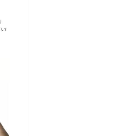
l
, un