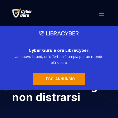
Cyber Guru è ora LibraCyber.
Un nuovo brand, un’offerta più ampia per un mondo
A Natale
più sicuro
aumentano le
LEGGI ANNUNCIO
mail di Phishing:
non distrarsi