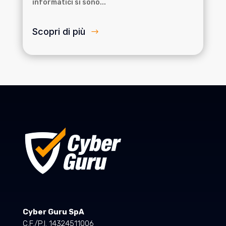
informatici si sono...
Scopri di più
Cyber Guru SpA
C.F./P.I. 14324511006