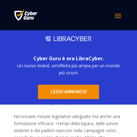
Cyber Guru è ora LibraCyber.
Un nuovo brand, un’offerta più ampia per un mondo
più sicuro
Dalla lupara al dark web, l’evoluzione delle
LEGGI ANNUNCIO
mafie
da
simona derubis
|
Giu 21, 2024
Necessarie misure legislative adeguate ma anche una
formazione efficace. I tempi della lupara, delle azioni
violente e dei padrini nascosti nelle campagne sono