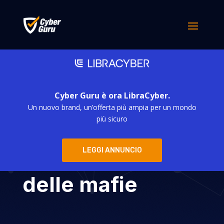
Cyber Guru è ora LibraCyber.
Un nuovo brand, un’offerta più ampia per un mondo
Dalla lupara al
più sicuro
dark web,
LEGGI ANNUNCIO
l’evoluzione
delle mafie