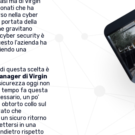
asi ma di Virgin
asonati che ha
rso nella cyber
 portata della
he gravitano
 cyber security è
uesto l’azienda ha
liendo una
i di questa scelta è
manager
di Virgin
 sicurezza oggi non
he tempo fa questa
essario, un po’
 obtorto collo sul
rato che
 un sicuro ritorno
ettersi in una
indietro rispetto