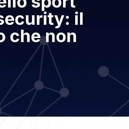
ello sport
security: il
o che non