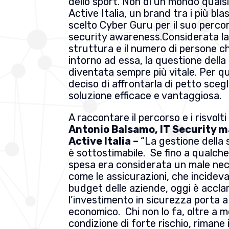
dello sport. Non di un mondo qualsi
Active Italia, un brand tra i più bl
scelto Cyber Guru per il suo perco
security awareness.Considerata la
struttura e il numero di persone c
intorno ad essa, la questione della
diventata sempre più vitale. Per q
deciso di affrontarla di petto sceg
soluzione efficace e vantaggiosa.
A raccontare il percorso e i risvolt
Antonio Balsamo, IT Security 
Active Italia –
“La gestione della
è sottostimabile. Se fino a qualc
spesa era considerata un male nec
come le assicurazioni, che incideva
budget delle aziende, oggi è accla
l’investimento in sicurezza porta a
economico. Chi non lo fa, oltre a m
condizione di forte rischio, rimane 