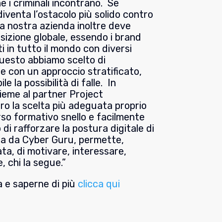
che i criminali incontrano. Se
enta l’ostacolo più solido contro
La nostra azienda inoltre deve
osizione globale, essendo i brand
i in tutto il mondo con diversi
questo abbiamo scelto di
ce con un approccio stratificato,
e la possibilità di falle. In
ieme al partner Project
tro la scelta più adeguata proprio
so formativo snello e facilmente
o di rafforzare la postura digitale di
ta da Cyber Guru, permette,
ta, di motivare, interessare,
, chi la segue.”
a e saperne di più
clicca qui