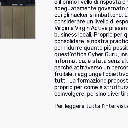
è il primo livello di risposta 
adeguatamente governato div
cui gli hacker si imbattono. 
considerare un livello di esp
Virgin e Virgin Active present
business locali. Proprio per 
consolidare la nostra practi
per ridurre quanto più possibil
quest’ottica Cyber Guru, ins
Informatica, è stata senz’al
perché attraverso un percor
fruibile, raggiunge l’obiettiv
tutti. La formazione propos
proprio per come è struttura
coinvolgere, persino divertire
Per leggere tutta l’intervist