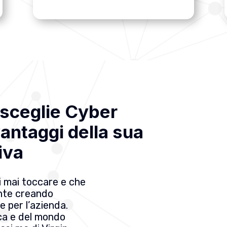
a sceglie Cyber
vantaggi della sua
iva
 mai toccare e che
nte creando
e per l’azienda.
ica e del mondo