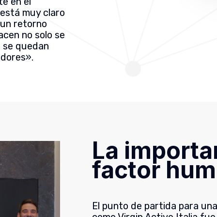
te en el
 está muy claro
 un retorno
acen no solo se
e se quedan
idores».
La importa
factor hu
El punto de partida para u