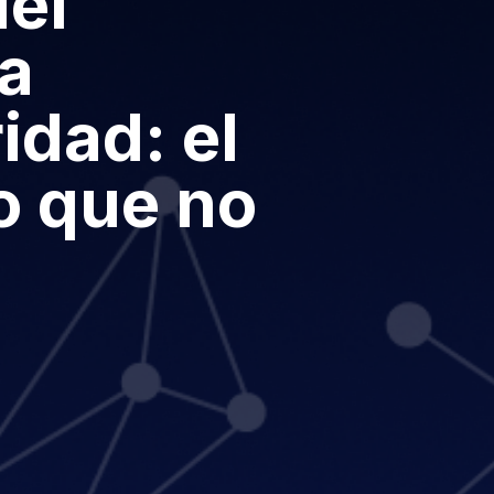
el
la
idad: el
o que no