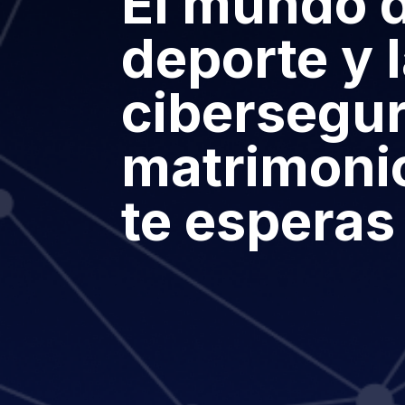
El mundo d
deporte y 
cibersegur
matrimoni
te esperas