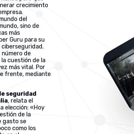
enerar crecimiento
 empresa.
 mundo del
 mundo, sino de
rcas más
ber Guru para su
 ciberseguridad.
el número de
 la cuestión de la
ez más vital. Por
de frente, mediante
de seguridad
lia
, relata el
ta elección: «Hoy
estión de la
e gasto se
poco como los