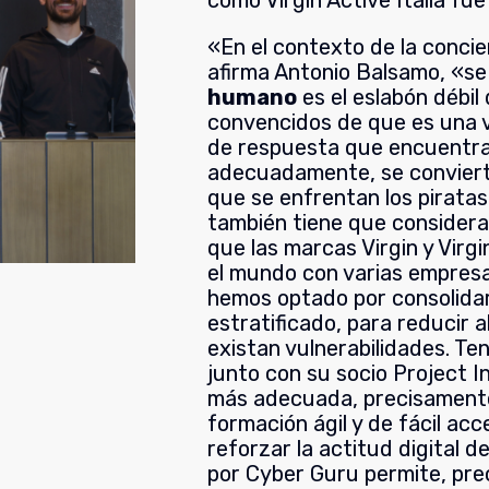
como Virgin Active Italia fu
«En el contexto de la concie
afirma Antonio Balsamo, «se
humano
es el eslabón débil
convencidos de que es una v
de respuesta que encuentran
adecuadamente, se convierte
que se enfrentan los pirata
también tiene que considerar
que las marcas Virgin y Virg
el mundo con varias empresa
hemos optado por consolida
estratificado, para reducir a
existan vulnerabilidades. Te
junto con su socio Project I
más adecuada, precisamente
formación ágil y de fácil acc
reforzar la actitud digital 
por Cyber Guru permite, pre