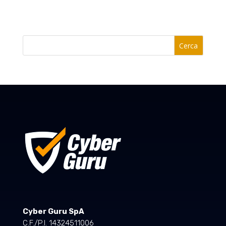
Cerca
Cyber Guru SpA
C.F./P.I. 14324511006