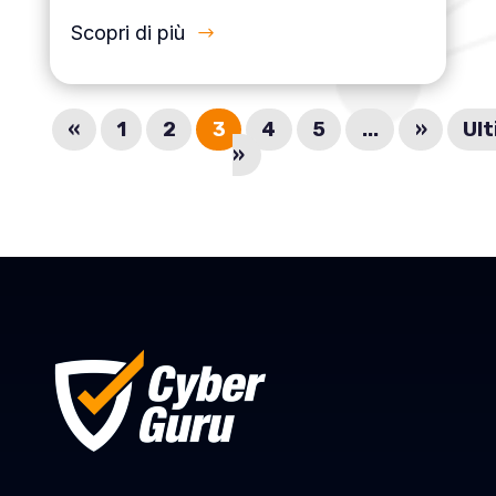
Scopri di più
«
1
2
3
4
5
...
»
Ul
»