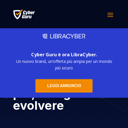
Cyber Guru è ora LibraCyber.
Un nuovo brand, un’offerta più ampia per un mondo
Cyber Security:
più sicuro
sapere non basta
LEGGI ANNUNCIO
più, bisogna
evolvere