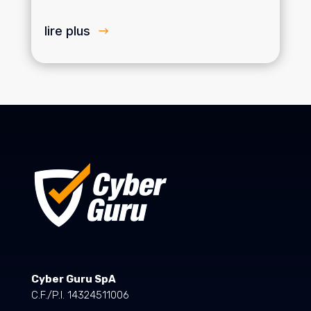
lire plus
Cyber Guru SpA
C.F./P.I. 14324511006