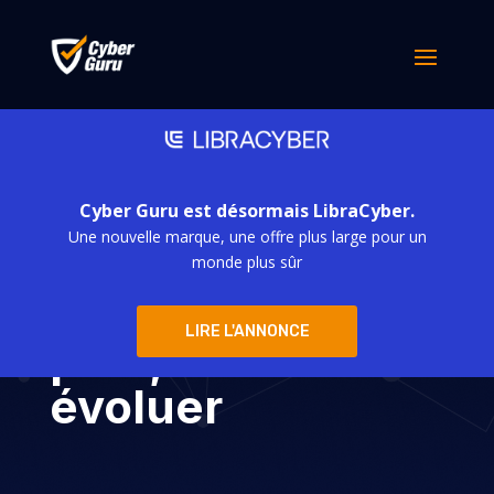
Cyber Guru est désormais LibraCyber.
Une nouvelle marque, une offre plus large pour un
Cybersécurité :
monde plus sûr
savoir ne suffit
LIRE L'ANNONCE
plus, il faut
évoluer