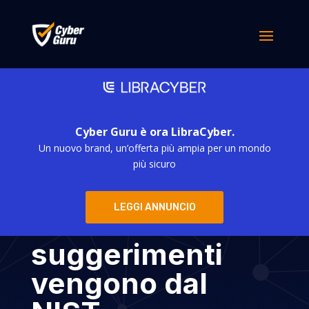
Cyber Guru è ora LibraCyber.
Un nuovo brand, un’offerta più ampia per un mondo
Le tue Password
più sicuro
sono sicure? Gli
LEGGI ANNUNCIO
ultimi
suggerimenti
vengono dal