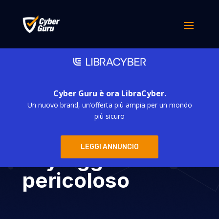
Cyber Guru è ora LibraCyber.
Un nuovo brand, un’offerta più ampia per un mondo
Mass Logger: un
più sicuro
nuovo malware
LEGGI ANNUNCIO
keylogger molto
pericoloso