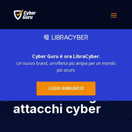
Cyber Guru è ora LibraCyber.
Un nuovo brand, un’offerta più ampia per un mondo
Bug Apple e
più sicuro
CoronaLocker:
LEGGI ANNUNCIO
attenzione agli
attacchi cyber