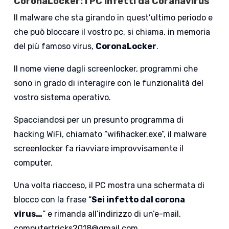
CoronaLocker: i PC infetti da Coranavirus
Il malware che sta girando in quest’ultimo periodo e
che può bloccare il vostro pc, si chiama, in memoria
del più famoso virus,
CoronaLocker
.
Il nome viene dagli screenlocker, programmi che
sono in grado di interagire con le funzionalità del
vostro sistema operativo.
Spacciandosi per un presunto programma di
hacking WiFi, chiamato “wifihacker.exe”, il malware
screenlocker fa riavviare improvvisamente il
computer.
Una volta riacceso, il PC mostra una schermata di
blocco con la frase “
Sei infetto dal corona
virus…
” e rimanda all’indirizzo di un’e-mail,
computertricks2018@gmail.com.