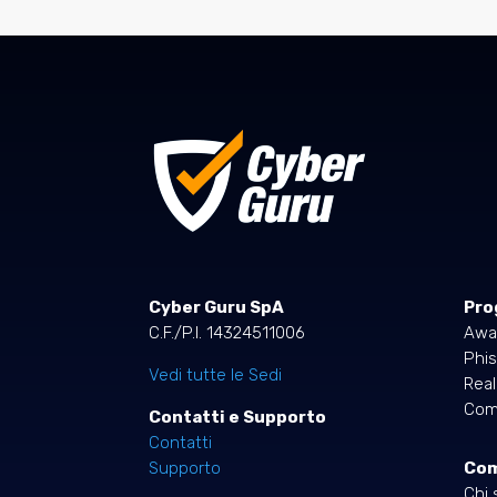
Cyber Guru SpA
Pro
C.F./P.I. 14324511006
Awa
Phis
Vedi tutte le Sedi
Rea
Comp
Contatti e Supporto
Contatti
Co
Supporto
Chi 