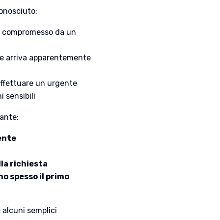
onosciuto:
ne compromesso da un
che arriva apparentemente
 effettuare un urgente
 sensibili
tante:
ente
lla richiesta
no spesso il primo
 alcuni semplici