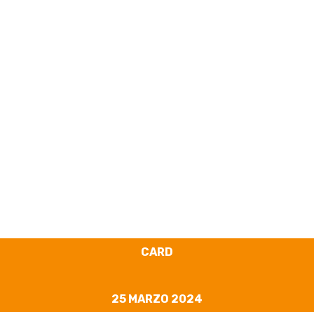
Cyber Card #26 –
Come evitare le
truffe cyber
CARD
25 MARZO 2024