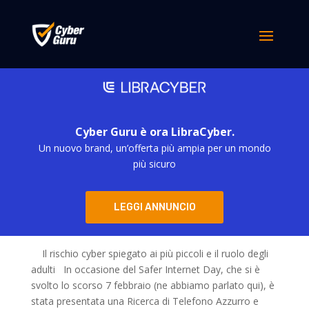
Cyber Guru è ora LibraCyber.
Un nuovo brand, un’offerta più ampia per un mondo
più sicuro
LEGGI ANNUNCIO
Non accettare “caramelle” dagli sconosciuti
da
simona derubis
|
Feb 24, 2023
Il rischio cyber spiegato ai più piccoli e il ruolo degli
adulti In occasione del Safer Internet Day, che si è
svolto lo scorso 7 febbraio (ne abbiamo parlato qui), è
stata presentata una Ricerca di Telefono Azzurro e