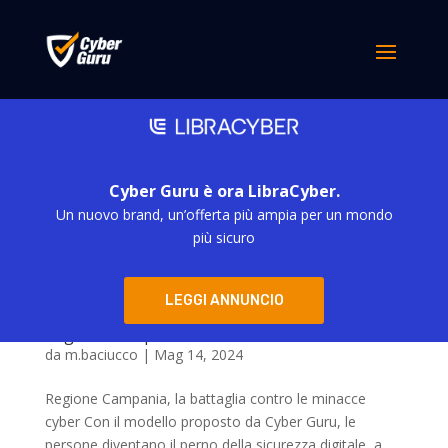
Cyber Guru è ora LibraCyber.
Un nuovo brand, un’offerta più ampia per un mondo
più sicuro
LEGGI ANNUNCIO
Regione Campania
da
m.baciucco
|
Mag 14, 2024
Regione Campania, la battaglia contro le minacce
cyber Con il modello proposto da Cyber Guru, le
persone diventano il perno della sicurezza digitale, a