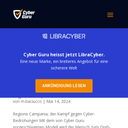
Cyber Guru heisst jetzt LibraCyber.
Eine neue Marke, ein breiteres Angebot für eine
sicherere Welt
ANKÜNDIGUNG LESEN
Regione Campania
von
m.baciucco
|
Mai 14, 2024
Regione Campania, der Kampf gegen Cyber-
Bedrohungen Mit dem von Cyber Guru
vorgeschlagenen Modell wird der Mensch zum Dreh-