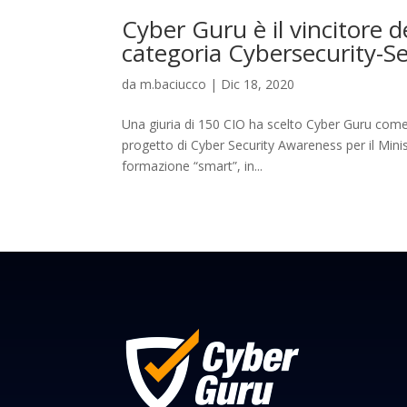
Cyber Guru è il vincitore 
categoria Cybersecurity-Se
da
m.baciucco
|
Dic 18, 2020
Una giuria di 150 CIO ha scelto Cyber Guru come
progetto di Cyber Security Awareness per il Minis
formazione “smart”, in...