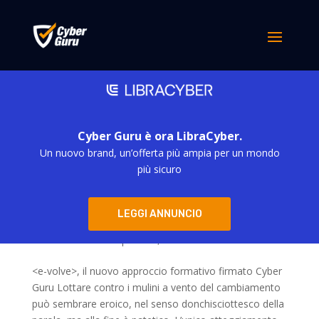
Cyber Guru è ora LibraCyber.
Un nuovo brand, un’offerta più ampia per un mondo
più sicuro
Cyber Security: sapere non basta più, bisogna
LEGGI ANNUNCIO
evolvere
da
simona derubis
|
Ott 13, 2025
<e-volve>, il nuovo approccio formativo firmato Cyber
Guru Lottare contro i mulini a vento del cambiamento
può sembrare eroico, nel senso donchisciottesco della