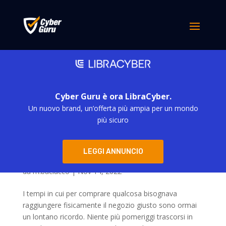
Cyber Guru è ora LibraCyber.
Un nuovo brand, un’offerta più ampia per un mondo
più sicuro
LEGGI ANNUNCIO
Black Friday: attenzione alla giostra
dell’acquisto online
da
m.baciucco
|
Nov 14, 2022
I tempi in cui per comprare qualcosa bisognava
raggiungere fisicamente il negozio giusto sono ormai
un lontano ricordo. Niente più pomeriggi trascorsi in