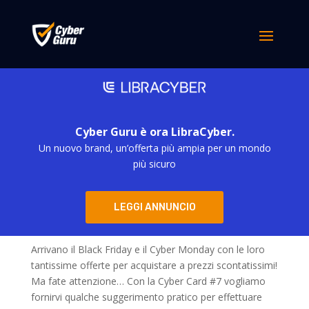
Cyber Guru è ora LibraCyber.
Un nuovo brand, un’offerta più ampia per un mondo
più sicuro
Cyber Card #07 – Black Friday & Cyber Monday
LEGGI ANNUNCIO
da
m.baciucco
|
Nov 23, 2019
Arrivano il Black Friday e il Cyber Monday con le loro
tantissime offerte per acquistare a prezzi scontatissimi!
Ma fate attenzione… Con la Cyber Card #7 vogliamo
fornirvi qualche suggerimento pratico per effettuare