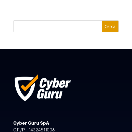
Cerca
Cyber Guru SpA
C.F./P.I. 14324511006