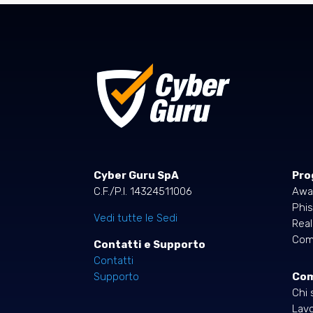
Cyber Guru SpA
Pro
C.F./P.I. 14324511006
Awa
Phis
Vedi tutte le Sedi
Rea
Comp
Contatti e Supporto
Contatti
Co
Supporto
Chi 
Lavo