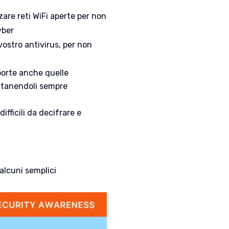
zzare reti WiFi aperte per non
yber
ostro antivirus, per non
porte anche quelle
ntanendoli sempre
ifficili da decifrare e
alcuni semplici