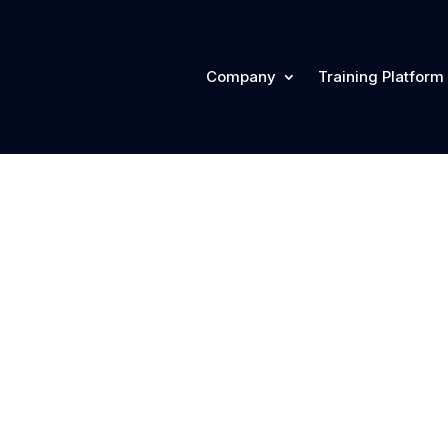
Company
Training Platform
 #05 – Cyber S