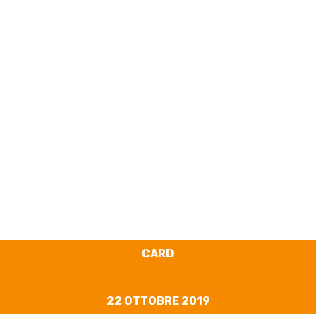
Cyber Card #06 –
Social Network
Awareness
CARD
22 OTTOBRE 2019