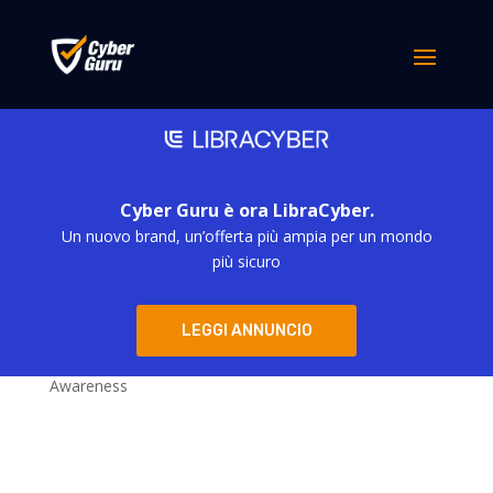
Nessun risultato
La pagina richiesta non è stata trovata. Affina la tua
ricerca, o utilizza la barra di navigazione qui sopra per
trovare il post.
Categorie
Cyber Guru è ora LibraCyber.
Un nuovo brand, un’offerta più ampia per un mondo
più sicuro
Blog
Eventi Cyber Security – Cyber Guru soluzioni per la
Security Awareness
LEGGI ANNUNCIO
Webinar – Cyber Guru soluzioni per la Security
Awareness