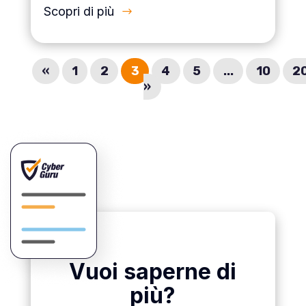
Scopri di più
«
1
2
3
4
5
...
10
2
»
Vuoi saperne di
più?