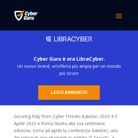
Cyber Guru è ora LibraCyber.
Un nuovo brand, un’offerta più ampia per un mondo
più sicuro
Cyber Guru partecipa all’evento ItaliaSec: IT
LEGGI ANNUNCIO
Security Conference 2023
da
simona derubis
|
Feb 23, 2023
Securing Italy from Cyber Threats ItaliaSec 2023 4-5
Aprile 2023 a Roma Giunta alla sua settimana
edizione, torna ad aprile la conferenza ItaliaSec, uno
dei principali appuntamenti in ambito IT Security, e