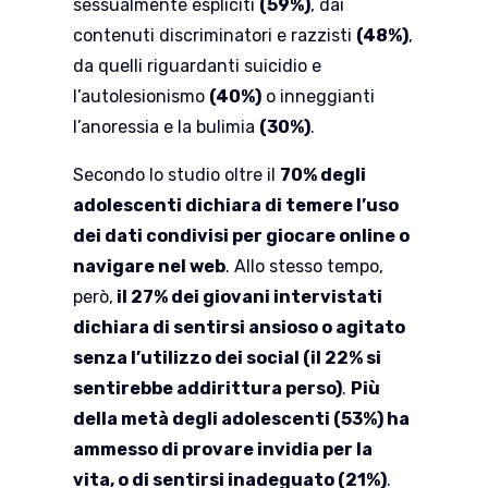
sessualmente espliciti
(59%)
, dai
contenuti discriminatori e razzisti
(48%)
,
da quelli riguardanti suicidio e
l’autolesionismo
(40%)
o inneggianti
l’anoressia e la bulimia
(30%)
.
Secondo lo studio oltre il
70% degli
adolescenti dichiara di temere l’uso
dei dati condivisi per giocare online o
navigare nel web
. Allo stesso tempo,
però,
il 27% dei giovani intervistati
dichiara di sentirsi ansioso o agitato
senza l’utilizzo dei social (il 22% si
sentirebbe addirittura perso)
.
Più
della metà degli adolescenti (53%) ha
ammesso di provare invidia per la
vita, o di sentirsi inadeguato (21%)
.