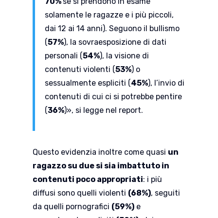
70%
se si prendono in esame
solamente le ragazze e i più piccoli,
dai 12 ai 14 anni). Seguono il bullismo
(
57%
), la sovraesposizione di dati
personali (
54%
), la visione di
contenuti violenti (
53%
) o
sessualmente espliciti (
45%
), l’invio di
contenuti di cui ci si potrebbe pentire
(
36%
)», si legge nel report.
Questo evidenzia inoltre come quasi
un
ragazzo su due si sia imbattuto in
contenuti poco appropriati
: i più
diffusi sono quelli violenti
(68%)
, seguiti
da quelli pornografici
(59%)
e