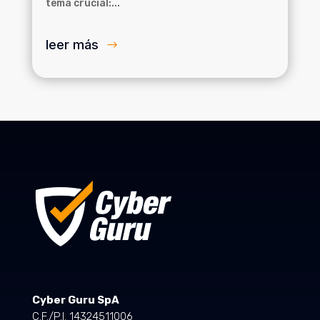
tema crucial:...
leer más
Cyber Guru SpA
C.F./P.I. 14324511006