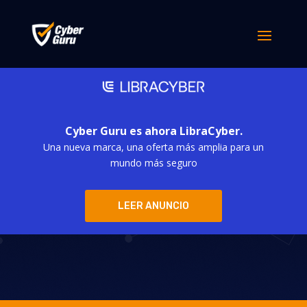
Cyber Guru es ahora LibraCyber.
Una nueva marca, una oferta más amplia para un
La Unión
mundo más seguro
Europea legisla
LEER ANUNCIO
la IA