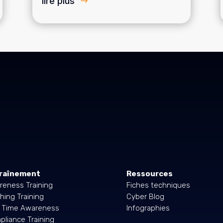
lire plus
raînement
Ressources
reness Training
Fiches techniques
hing Training
Cyber Blog
l Time Awareness
Infographies
liance Training