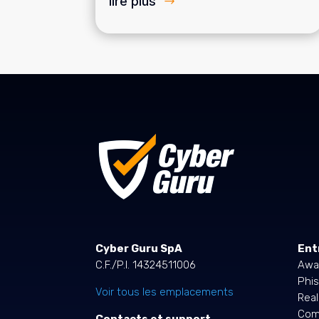
lire plus
Cyber Guru SpA
Ent
C.F./P.I. 14324511006
Awa
Phis
Voir tous les emplacements
Rea
Comp